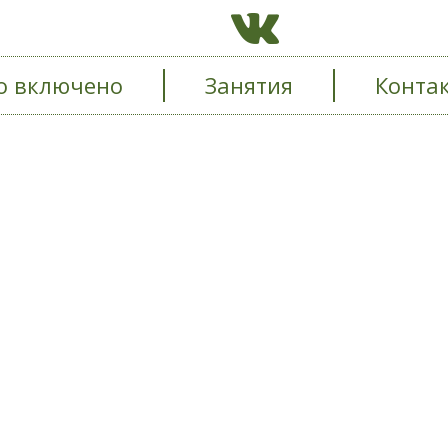
о включено
Занятия
Конта