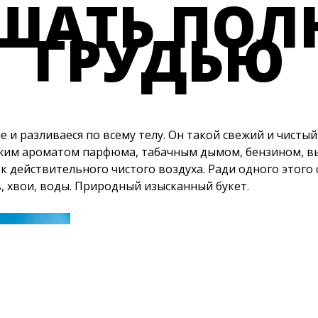
ХОТХОЗЯЙСТ
ШАТЬ ПОЛ
ГРУДЬЮ
В КАРЕЛИИ
в самой её глуши
 и разливаеся по всему телу. Он такой свежий и чистый
им ароматом парфюма, табачным дымом, бензином, в
к действительного чистого воздуха. Ради одного этого
, хвои, воды. Природный изысканный букет.